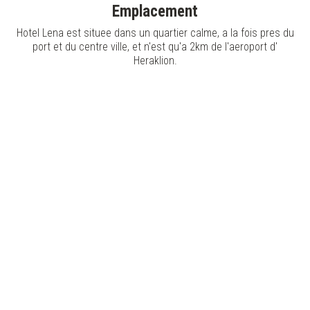
Emplacement
Hotel Lena est situee dans un quartier calme, a la fois pres du
port et du centre ville, et n'est qu'a 2km de l'aeroport d'
Heraklion.
Que faire à Héraklion
Explorez le palais de Knossos :
visitez le légendaire palais
de Knossos, le plus grand site archéologique de l'âge du
bronze en Crète, et découvrez l'histoire de la civilisation
minoenne.
Découvrez le musée archéologique d'Héraklion :
admirez une vaste collection d'objets minoens, notamment des
fresques, des poteries et des sculptures, au célèbre musée
archéologique d'Héraklion.
Promenez-vous dans le vieux port vénitien :
promenez-
vous dans le port vénitien historique, bordé de cafés, de
restaurants et de l'impressionnante forteresse de Koules à
son entrée.
Visitez le musée historique de Crète :
apprenez-en plus
sur la riche histoire de la Crète, de l'époque byzantine à l'ère