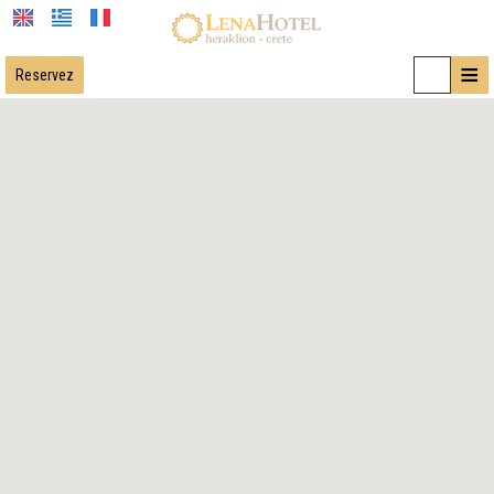
≡
Reservez
ACCUEIL
EMPLACEMENT
HÉBERGEMENT
INSTALLATIONS
GALERIE
DEMANDE
CONTACT